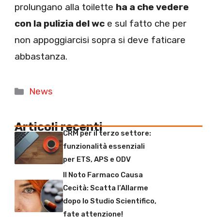
prolungano alla toilette
ha a che vedere
con la pulizia del wc
e sul fatto che per
non appoggiarcisi sopra si deve faticare
abbastanza.
Categorie
News
Articoli recenti
CRM per il terzo settore:
funzionalità essenziali
per ETS, APS e ODV
Il Noto Farmaco Causa
Cecità: Scatta l’Allarme
dopo lo Studio Scientifico,
fate attenzione!