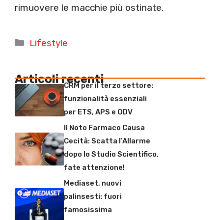
rimuovere le macchie più ostinate.
Categorie
Lifestyle
Articoli recenti
CRM per il terzo settore:
funzionalità essenziali
per ETS, APS e ODV
Il Noto Farmaco Causa
Cecità: Scatta l’Allarme
dopo lo Studio Scientifico,
fate attenzione!
Mediaset, nuovi
palinsesti: fuori
famosissima