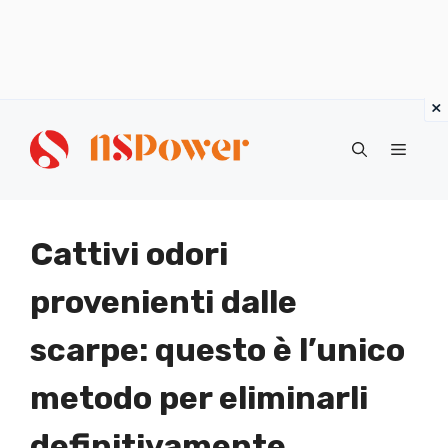
Vai
al
Menu
contenuto
Cattivi odori
provenienti dalle
scarpe: questo è l’unico
metodo per eliminarli
definitivamente