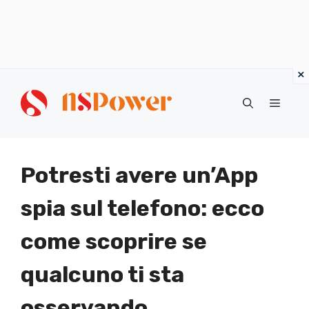
Vai
al
Menu
contenuto
Potresti avere un’App
spia sul telefono: ecco
come scoprire se
qualcuno ti sta
osservando