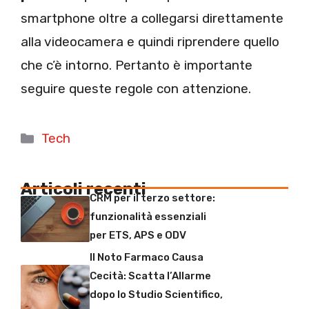
smartphone oltre a collegarsi direttamente
alla videocamera e quindi riprendere quello
che c’è intorno. Pertanto è importante
seguire queste regole con attenzione.
Categorie
Tech
Articoli recenti
CRM per il terzo settore:
funzionalità essenziali
per ETS, APS e ODV
Il Noto Farmaco Causa
Cecità: Scatta l’Allarme
dopo lo Studio Scientifico,