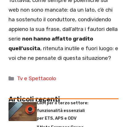
Tuttavia, come sempre le polemiche sul
web non sono mancate: da un lato, c’è chi
ha sostenuto il conduttore, condividendo
appieno la sua frase, dall’altra i fautori della
serie
non hanno affatto gradito
quell’uscita
, ritenuta inutile e fuori luogo: e
voi che ne pensate di questa situazione?
Categorie
Tv e Spettacolo
Articoli recenti
CRM per il terzo settore:
funzionalità essenziali
per ETS, APS e ODV