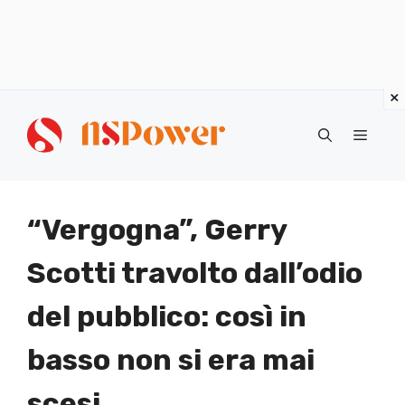
Vai
al
Menu
contenuto
“Vergogna”, Gerry
Scotti travolto dall’odio
del pubblico: così in
basso non si era mai
scesi