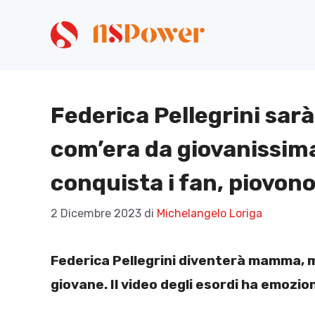
Vai
al
contenuto
Federica Pellegrini sa
com’era da giovanissima
conquista i fan, piovo
2 Dicembre 2023
di
Michelangelo Loriga
Federica Pellegrini diventerà mamma, ma
giovane. Il video degli esordi ha emozio