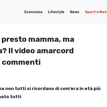
Economia
Lifestyle
News
Sport e Mot
rà presto mamma, ma
? Il video amarcord
no commenti
 non tutti si ricordano di com’era in età più
nato tutti