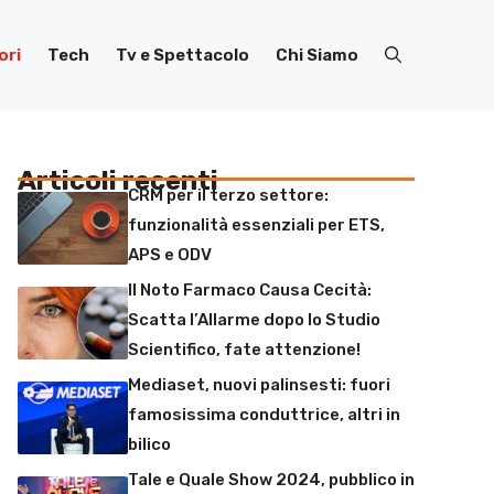
ori
Tech
Tv e Spettacolo
Chi Siamo
Articoli recenti
CRM per il terzo settore:
funzionalità essenziali per ETS,
APS e ODV
Il Noto Farmaco Causa Cecità:
Scatta l’Allarme dopo lo Studio
Scientifico, fate attenzione!
Mediaset, nuovi palinsesti: fuori
famosissima conduttrice, altri in
bilico
Tale e Quale Show 2024, pubblico in