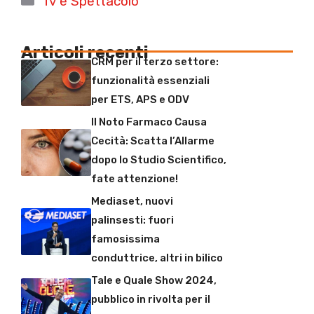
Tv e Spettacolo
Articoli recenti
CRM per il terzo settore:
funzionalità essenziali
per ETS, APS e ODV
Il Noto Farmaco Causa
Cecità: Scatta l’Allarme
dopo lo Studio Scientifico,
fate attenzione!
Mediaset, nuovi
palinsesti: fuori
famosissima
conduttrice, altri in bilico
Tale e Quale Show 2024,
pubblico in rivolta per il