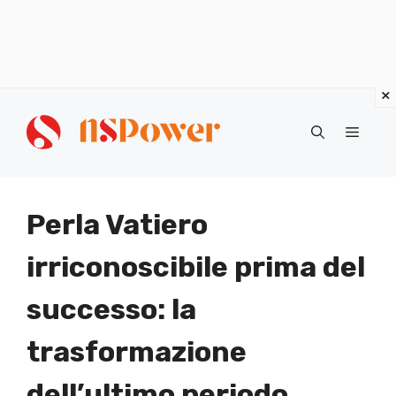
Vai
al
Menu
contenuto
Perla Vatiero
irriconoscibile prima del
successo: la
trasformazione
dell’ultimo periodo