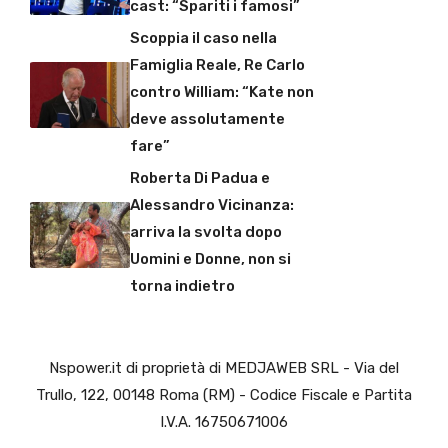
cast: “Spariti i famosi”
Scoppia il caso nella
Famiglia Reale, Re Carlo
contro William: “Kate non
deve assolutamente
fare”
Roberta Di Padua e
Alessandro Vicinanza:
arriva la svolta dopo
Uomini e Donne, non si
torna indietro
Nspower.it di proprietà di MEDJAWEB SRL - Via del
Trullo, 122, 00148 Roma (RM) - Codice Fiscale e Partita
I.V.A. 16750671006