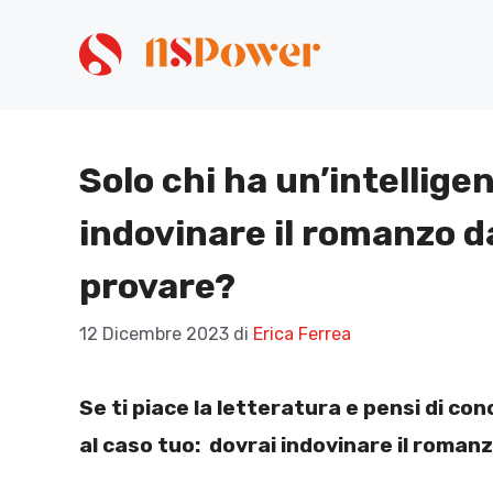
Vai
al
contenuto
Solo chi ha un’intellige
indovinare il romanzo da 
provare?
12 Dicembre 2023
di
Erica Ferrea
Se ti piace la letteratura e pensi di co
al caso tuo: dovrai indovinare il romanz