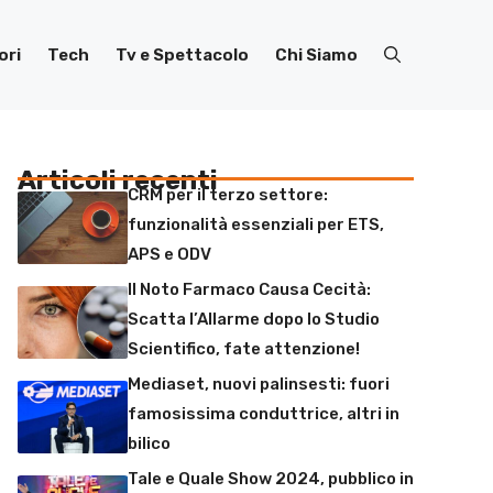
ori
Tech
Tv e Spettacolo
Chi Siamo
Articoli recenti
CRM per il terzo settore:
funzionalità essenziali per ETS,
APS e ODV
Il Noto Farmaco Causa Cecità:
Scatta l’Allarme dopo lo Studio
Scientifico, fate attenzione!
Mediaset, nuovi palinsesti: fuori
famosissima conduttrice, altri in
bilico
Tale e Quale Show 2024, pubblico in