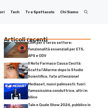
ori
Tech
Tv e Spettacolo
Chi Siamo
Articoli recenti
CRM per il terzo settore:
funzionalità essenziali per ETS,
APS e ODV
Il Noto Farmaco Causa Cecità:
Scatta l’Allarme dopo lo Studio
Scientifico, fate attenzione!
Mediaset, nuovi palinsesti: fuori
famosissima conduttrice, altri in
bilico
Tale e Quale Show 2024, pubblico in