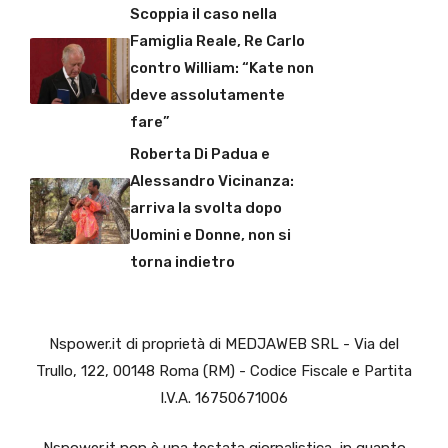
Scoppia il caso nella
Famiglia Reale, Re Carlo
contro William: “Kate non
deve assolutamente
fare”
Roberta Di Padua e
Alessandro Vicinanza:
arriva la svolta dopo
Uomini e Donne, non si
torna indietro
Nspower.it di proprietà di MEDJAWEB SRL - Via del
Trullo, 122, 00148 Roma (RM) - Codice Fiscale e Partita
I.V.A. 16750671006
Nspower.it non è una testata giornalistica, in quanto