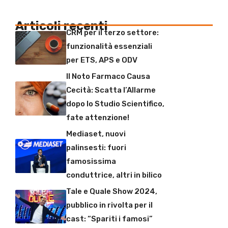
Articoli recenti
CRM per il terzo settore:
funzionalità essenziali
per ETS, APS e ODV
Il Noto Farmaco Causa
Cecità: Scatta l’Allarme
dopo lo Studio Scientifico,
fate attenzione!
Mediaset, nuovi
palinsesti: fuori
famosissima
conduttrice, altri in bilico
Tale e Quale Show 2024,
pubblico in rivolta per il
cast: “Spariti i famosi”